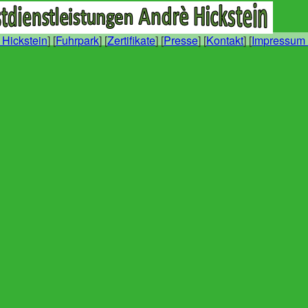
 Hickstein
] [
Fuhrpark
] [
Zertifikate
] [
Presse
] [
Kontakt
] [
Impressum 